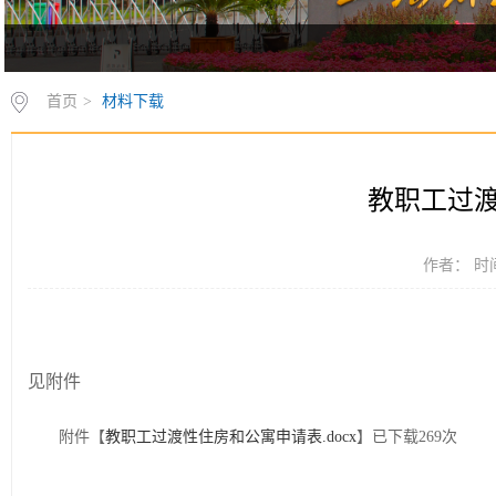
首页
>
材料下载
教职工过
作者： 时间
见附件
附件【
教职工过渡性住房和公寓申请表.docx
】已下载
269
次